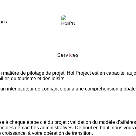
urs
S
e
r
v
i
c
e
s
matière de pilotage de projet, HoliProject est en capacité, auj
er, du tourisme et des loisirs.
 un interlocuteur de confiance qui a une compréhension globale
 à chaque étape clé du projet : validation du modèle d’affaires
 des démarches administratives. De bout en bout, nous vous cons
croissance, à votre opération de transition.