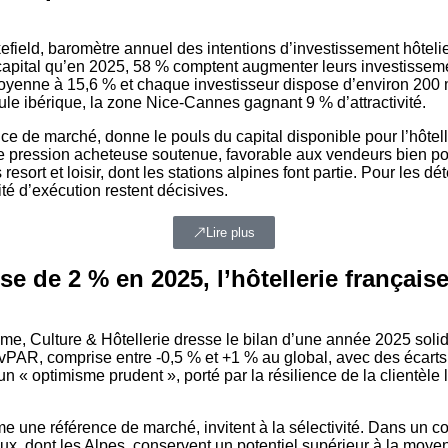
eld, baromètre annuel des intentions d’investissement hôtelie
e capital qu’en 2025, 58 % comptent augmenter leurs investissem
yenne à 15,6 % et chaque investisseur dispose d’environ 200 mil
insule ibérique, la zone Nice-Cannes gagnant 9 % d’attractivité.
 de marché, donne le pouls du capital disponible pour l’hôtell
e pression acheteuse soutenue, favorable aux vendeurs bien posi
esort et loisir, dont les stations alpines font partie. Pour les dét
dité d’exécution restent décisives.
Lire plus
e de 2 % en 2025, l’hôtellerie françai
sme, Culture & Hôtellerie dresse le bilan d’une année 2025 sol
PAR, comprise entre -0,5 % et +1 % au global, avec des écarts
n « optimisme prudent », porté par la résilience de la clientèle 
 une référence de marché, invitent à la sélectivité. Dans un co
aux, dont les Alpes, conservent un potentiel supérieur à la moyenne