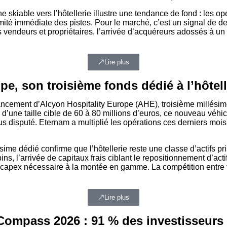
ne skiable vers l’hôtellerie illustre une tendance de fond : les
imité immédiate des pistes. Pour le marché, c’est un signal de d
les vendeurs et propriétaires, l’arrivée d’acquéreurs adossés à u
Lire plus
e, son troisième fonds dédié à l’hôtelle
ancement d’Alcyon Hospitality Europe (AHE), troisième millésim
’une taille cible de 60 à 80 millions d’euros, ce nouveau véhicu
lus disputé. Eternam a multiplié les opérations ces derniers moi
ime dédié confirme que l’hôtellerie reste une classe d’actifs pr
, l’arrivée de capitaux frais ciblant le repositionnement d’actif
le capex nécessaire à la montée en gamme. La compétition entre 
Lire plus
Compass 2026 : 91 % des investisseurs 