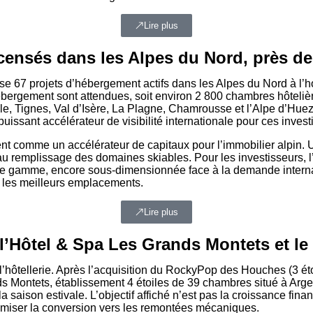
Lire plus
censés dans les Alpes du Nord, près de
se 67 projets d’hébergement actifs dans les Alpes du Nord à l’h
’hébergement sont attendues, soit environ 2 800 chambres hôtel
lle, Tignes, Val d’Isère, La Plagne, Chamrousse et l’Alpe d’Hue
uissant accélérateur de visibilité internationale pour ces inves
 comme un accélérateur de capitaux pour l’immobilier alpin. Un 
 au remplissage des domaines skiables. Pour les investisseurs, l’
ut de gamme, encore sous-dimensionnée face à la demande interna
ur les meilleurs emplacements.
Lire plus
Hôtel & Spa Les Grands Montets et le r
hôtellerie. Après l’acquisition du RockyPop des Houches (3 étoi
rands Montets, établissement 4 étoiles de 39 chambres situé à A
la saison estivale. L’objectif affiché n’est pas la croissance fin
ptimiser la conversion vers les remontées mécaniques.