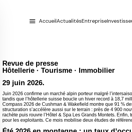
Accueil
Actualités
Entreprise
Investisse
Revue de presse
Hôtellerie · Tourisme · Immobilier
29 juin 2026.
Juin 2026 confirme un marché alpin porteur malgré l’intersaison
tandis que l’hôtellerie suisse boucle un hiver record à 18,7 mi
Compass 2026 de Cushman & Wakefield montre que 91 % des inv
structuration s’accélère aussi sur le terrain : près de 4 900
rachète puis rouvre l’Hôtel & Spa Les Grands Montets. Enfin, tro
pour les exploitants. Ce mois mobilise deux études de référen
Été 2026 en montagne : un taux d’occup