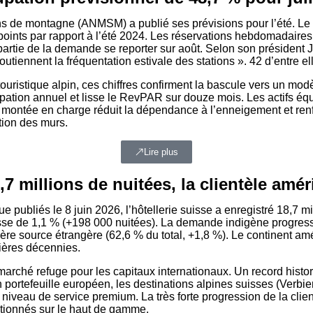
ns de montagne (ANMSM) a publié ses prévisions pour l’été. Le t
6 points par rapport à l’été 2024. Les réservations hebdomadaire
partie de la demande se reporter sur août. Selon son président J
tiennent la fréquentation estivale des stations ». 42 d’entre el
ouristique alpin, ces chiffres confirment la bascule vers un mod
pation annuel et lisse le RevPAR sur douze mois. Les actifs équip
e montée en charge réduit la dépendance à l’enneigement et renf
ation des murs.
Lire plus
8,7 millions de nuitées, la clientèle amé
ique publiés le 8 juin 2026, l’hôtellerie suisse a enregistré 18,7
hausse de 1,1 % (+198 000 nuitées). La demande indigène progres
ière source étrangère (62,6 % du total, +1,8 %). Le continent am
nières décennies.
arché refuge pour les capitaux internationaux. Un record histor
n portefeuille européen, les destinations alpines suisses (Verbier
 niveau de service premium. La très forte progression de la clien
itionnés sur le haut de gamme.