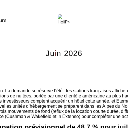
urs
J
u
i
n
2
0
2
6
. La demande se réserve l’été : les stations françaises affichen
llions de nuitées, portée par une clientèle américaine au plus ha
estisseurs comptent acquérir un hôtel cette année, et Eternam
 nouvelles unités d’hébergement se préparent dans les Alpes du 
is mouvements de fond (reflux de la location courte durée, diffusi
ce (Cushman & Wakefield et In Extenso) pour compléter une actu
ation prévisionnel de 48,7 % pour juill