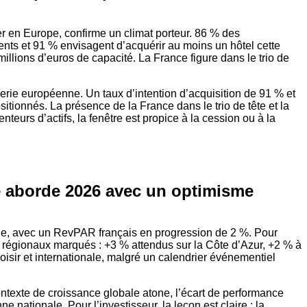
r en Europe, confirme un climat porteur. 86 % des
ents et 91 % envisagent d’acquérir au moins un hôtel cette
lions d’euros de capacité. La France figure dans le trio de
erie européenne. Un taux d’intention d’acquisition de 91 % et
tionnés. La présence de la France dans le trio de tête et la
enteurs d’actifs, la fenêtre est propice à la cession ou à la
se aborde 2026 avec un optimisme
ide, avec un RevPAR français en progression de 2 %. Pour
 régionaux marqués : +3 % attendus sur la Côte d’Azur, +2 % à
loisir et internationale, malgré un calendrier événementiel
ntexte de croissance globale atone, l’écart de performance
 nationale. Pour l’investisseur, la leçon est claire : la