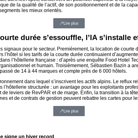
que de la qualité de l’actif, de son positionnement et de la ca
 segments les mieux orientés.
Lire plus
urte durée s’essouffle, l’IA s’installe 
is signaux pour le secteur. Premièrement, la location de courte 
 l’hôtel si les tarifs de la courte durée continuaient d’augmenter
 dans l’hôtellerie française : d’après une enquête Food Hotel Tec
rganisationnel et humain. Troisièmement, Sébastien Bazin a ann
st passé de 14 à 44 marques et compte près de 6 000 hôtels.
onnement dans lequel s’inscrivent les actifs alpins. Le reflux re
l’hôtellerie structurée : un avantage pour les exploitants profe
utant de leviers de RevPAR et de marge. Enfin, la transition à la
nes et de contrats de gestion peuvent rebattre les cartes pour le
Lire plus
se signe un hiver record