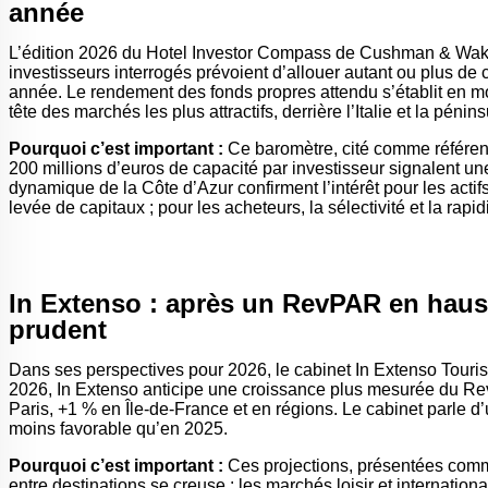
année
L’édition 2026 du Hotel Investor Compass de Cushman & Wakefi
investisseurs interrogés prévoient d’allouer autant ou plus d
année. Le rendement des fonds propres attendu s’établit en mo
tête des marchés les plus attractifs, derrière l’Italie et la pén
Pourquoi c’est important :
Ce baromètre, cité comme référence
200 millions d’euros de capacité par investisseur signalent un
dynamique de la Côte d’Azur confirment l’intérêt pour les actifs r
levée de capitaux ; pour les acheteurs, la sélectivité et la rapi
In Extenso : après un RevPAR en hauss
prudent
Dans ses perspectives pour 2026, le cabinet In Extenso Touri
2026, In Extenso anticipe une croissance plus mesurée du Rev
Paris, +1 % en Île-de-France et en régions. Le cabinet parle d’u
moins favorable qu’en 2025.
Pourquoi c’est important :
Ces projections, présentées comme
entre destinations se creuse : les marchés loisir et internation