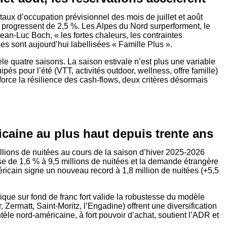
aux d’occupation prévisionnel des mois de juillet et août
s progressent de 2,5 %. Les Alpes du Nord surperforment, le
ean-Luc Boch, « les fortes chaleurs, les contraintes
les sont aujourd’hui labellisées « Famille Plus ».
èle quatre saisons. La saison estivale n’est plus une variable
és pour l’été (VTT, activités outdoor, wellness, offre famille)
orce la résilience des cash-flows, deux critères désormais
ricaine au plus haut depuis trente ans
 millions de nuitées au cours de la saison d’hiver 2025-2026
se de 1,6 % à 9,5 millions de nuitées et la demande étrangère
éricain signe un nouveau record à 1,8 million de nuitées (+5,5
ique sur fond de franc fort valide la robustesse du modèle
, Zermatt, Saint-Moritz, l’Engadine) offrent une diversification
tèle nord-américaine, à fort pouvoir d’achat, soutient l’ADR et