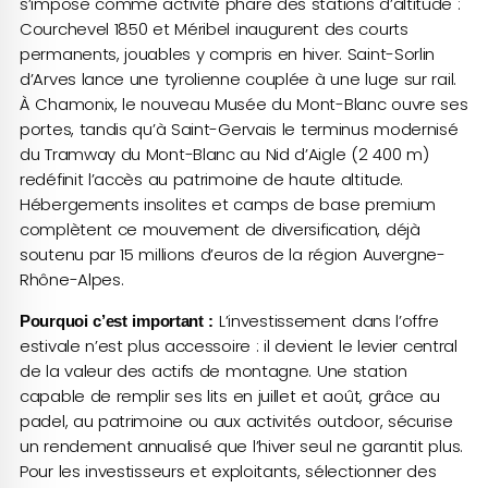
s’impose comme activité phare des stations d’altitude :
Courchevel 1850 et Méribel inaugurent des courts
permanents, jouables y compris en hiver. Saint-Sorlin
d’Arves lance une tyrolienne couplée à une luge sur rail.
À Chamonix, le nouveau Musée du Mont-Blanc ouvre ses
portes, tandis qu’à Saint-Gervais le terminus modernisé
du Tramway du Mont-Blanc au Nid d’Aigle (2 400 m)
redéfinit l’accès au patrimoine de haute altitude.
Hébergements insolites et camps de base premium
complètent ce mouvement de diversification, déjà
soutenu par 15 millions d’euros de la région Auvergne-
Rhône-Alpes.
L’investissement dans l’offre
Pourquoi c’est important :
estivale n’est plus accessoire : il devient le levier central
de la valeur des actifs de montagne. Une station
capable de remplir ses lits en juillet et août, grâce au
padel, au patrimoine ou aux activités outdoor, sécurise
un rendement annualisé que l’hiver seul ne garantit plus.
Pour les investisseurs et exploitants, sélectionner des