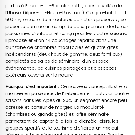
portes à Faucon-de-Barcelonnette, dans la vallée de
l’Ubaye (Alpes-de-Haute-Provence). Ce gîte-hôtel de 1
500 m², entouré de 5 hectares de nature préservée, se
présente comme un camp de base premium dédié aux
passionnés d’outdoor et conçu pour les quatre saisons.
Il propose environ 44 couchages répartis dans une
quinzaine de chambres modulables et quatre gîtes
indépendants (deux haut de gamme, deux familiaux),
complétés de salles de séminaire, d’un espace
événementiel, de cuisines partagées et d’espaces
extérieurs ouverts sur la nature.
Ce nouveau concept illustre la
Pourquoi c’est important :
montée en puissance de l’hébergement outdoor quatre
saisons dans les Alpes du Sud, un segment encore peu
adressé et porteur de marges. La modularité
(chambres ou grands gîtes) et l’offre séminaire
permettent de capter à la fois la clientèle loisirs, les
groupes sportifs et le tourisme d’affaires, un mix qui
sécurise le taux d’occupation hors pic hivernal. Pour les