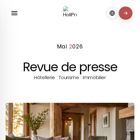
Change langua
M
a
i
2
0
2
6
Revue de presse
Hôtellerie · Tourisme · Immobilier