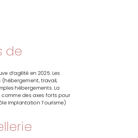
s de
uve d’agilité en 2025. Les
s (hébergement, travail,
 simples hébergements. La
nt comme des axes forts pour
ôle Implantation Tourisme)
llerie