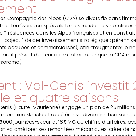
gement
s Compagnie des Alpes (CDA) se diversifie dans l’immobil
al de Terrésens, un spécialiste des résidences hôtelière
e 11 résidences dans les Alpes françaises et en construit
L’objectif de cet investissement stratégique : pérenniser
ts occupés et commercialisés), afin d’augmenter le no
enariat prévoit d’ailleurs une option pour que la CDA m
ursorama)
nt : Val-Cenis investi
le et quatre saisons
Cenis (Haute-Maurienne) engage un plan de 25 millions 
 domaine skiable et accélérer sa diversification sur qua
 000 journées-skieur et 18,5 M€ de chiffre d’affaires, a
ion va améliorer ses remontées mécaniques, créer de nou