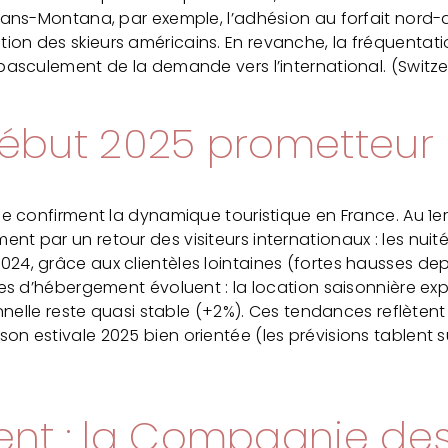
Crans-Montana, par exemple, l’adhésion au forfait nord-
ion des skieurs américains. En revanche, la fréquenta
 basculement de la demande vers l’international. (Switz
début 2025 prometteur 
ée confirment la dynamique touristique en France. Au 1er
nt par un retour des visiteurs internationaux : les nui
4, grâce aux clientèles lointaines (fortes hausses depu
odes d’hébergement évoluent : la location saisonnière ex
ionnelle reste quasi stable (+2%). Ces tendances reflète
on estivale 2025 bien orientée (les prévisions tablent s
ent : la Compagnie des