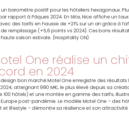
n baromètre positif pour les hôteliers hexagonaux. Plus
ar rapport à Pâques 2024. En tête, Nice affiche un tau
avec des tarifs en hausse de +21% sur un an grâce à l’aff
% de remplissage (+5,6 points vs 2024). Ces bons résulta
aute saison estivale. (Hospitality ON)
Motel One réalise un chi
ecord en 2024
design bon marché Motel One enregistre des résultats h
 2024, atteignant 980 M€, le plus élevé depuis sa créati
e 100 hôtels) et une montée en gamme des tarifs, illust
n Europe post-pandémie. Le modèle Motel One – des hôte
et lifestyle – démontre sa résilience et son attractivit