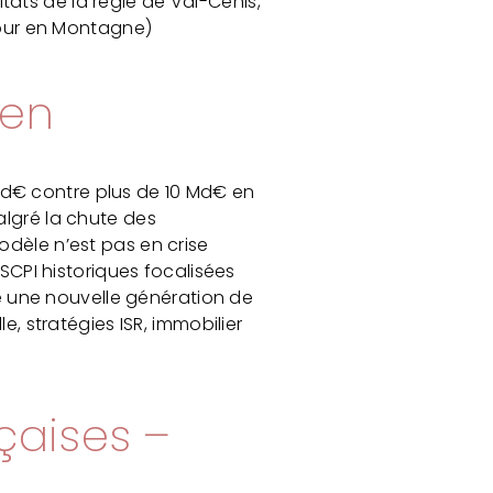
ats de la régie de Val-Cenis,
éjour en Montagne)
 en
Md€ contre plus de 10 Md€ en
algré la chute des
odèle n’est pas en crise
 SCPI historiques focalisées
tre une nouvelle génération de
e, stratégies ISR, immobilier
)
nçaises –