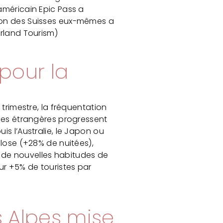
américain Epic Pass a
tion des Suisses eux-mêmes a
erland Tourism)
pour la
 trimestre, la fréquentation
tées étrangères progressent
is l’Australie, le Japon ou
plose (+28% de nuitées),
nt de nouvelles habitudes de
ur +5% de touristes par
 Alpes mise