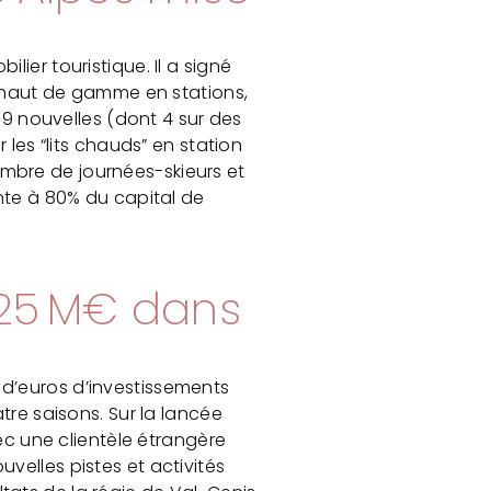
ier touristique. Il a signé
s haut de gamme en stations,
 9 nouvelles (dont 4 sur des
 les “lits chauds” en station
mbre de journées-skieurs et
onte à 80% du capital de
t 25 M€ dans
d’euros d’investissements
tre saisons. Sur la lancée
vec une clientèle étrangère
velles pistes et activités