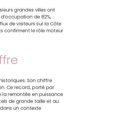
ieurs grandes villes ont
x d’occupation de 82%,
lux de visiteurs sur la Côte
ts confirment le rôle moteur
ffre
istoriques. Son chiffre
on. Ce record, porté par
re la remontée en puissance
ls de grande taille et au
é dans un contexte