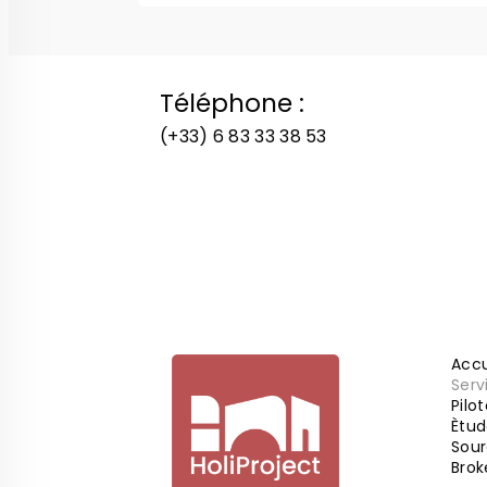
Téléphone :
(+33) 6 83 33 38 53
Accu
Serv
Pilo
Ètud
Sour
Brok