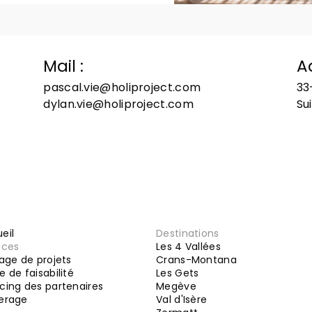
Mail :
A
pascal.vie@holiproject.com
33
dylan.vie@holiproject.com
Su
eil
Destinations
ices
Les 4 Vallées
tage de projets
Crans-Montana
e de faisabilité
Les Gets
cing des partenaires
Megève
erage
Val d'Isère